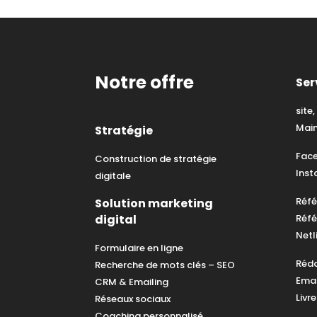
Notre offre
Ser
site
Main
Stratégie
Fac
Construction de stratégie
Ins
digitale
Réfé
Solution marketing
digital
Réf
Netl
Formulaire en ligne
Réda
Recherche de mots clés – SEO
Emai
CRM & Emailing
Livr
Réseaux sociaux
Coaching personnalisé