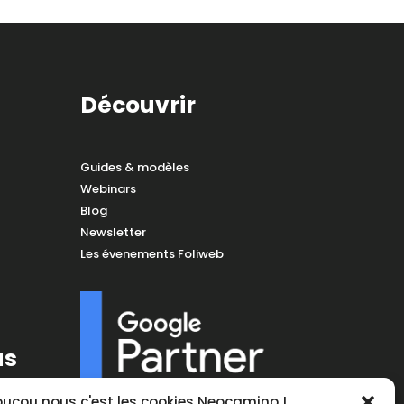
Découvrir
Guides & modèles
Webinars
Blog
Newsletter
Les évenements Foliweb
us
ucou nous c'est les cookies Neocamino !