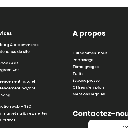
A propos
vices
, blog & e-commerce
tenance de site
Qui sommes-nous
Parrainage
ebook Ads
Témoignages
tagram Ads
Tarifs
Espace presse
rencement naturel
Offres d’emplois
érencement payant
Mentions légales
inking
ction web – SEO
Contactez-no
l marketing & newsletter
es blancs
Co